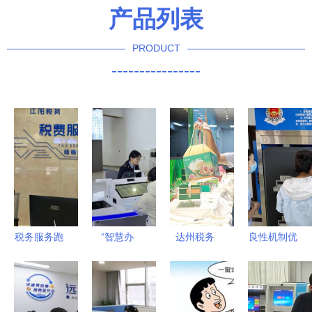
产品列表
PRODUCT
----------------
税务服务跑
“智慧办
达州税务
良性机制优
出“加速度”
税”再升级
税惠再 加
化营商环境
泸州市区
助力“服务
料 粽 享过
硬核举措服
（县）税务
质效”新提
端午
务企业发展