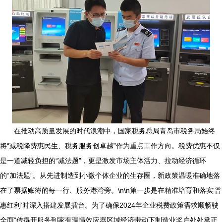
在推动高质量发展的时代浪潮中，国家税务总局青岛市税务局始终
将“减税降费惠民生、税务服务创卓越”作为重点工作方向。税费优惠不仅
是一道减轻负担的“减法题”，更是激发市场主体活力、拉动经济循环
的“加法题”。从先进制造到小微个体企业的生存圈，新政策温暖准确地落
在了票据账簿的每一行、服务港湾旁。\n\n第一步是在精准培育和落实‘普
惠红利’时深入搭建发展擂台。为了确保2024年企业税费政策需求顺畅驶
全面“传得开服务到家有温情效应器区域经济带动下制造业奖户处处承正