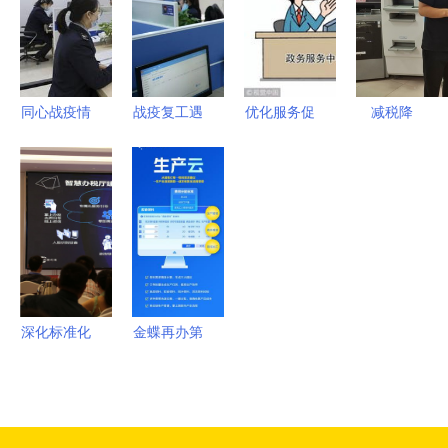
局“税费服
升 一场财
务支持中
务咨询行业
心”实现全
的深刻转型
省首个全覆
同心战疫情
战疫复工遇
优化服务促
减税降
盖以精准服
巾帼勇担当
难题 别
发展 市政
费“及时雨”
务为企业发
——记巾帼
急，税务人
务大厅将推
税务服务助
展赋能
文明岗东营
给你暖心支
行“一窗式
企“加速跑”
区税务局第
持
服务”改革
青岛 税惠
一税务分局
创新——聚
民生点亮发
（办税服务
焦财务咨询
展新希望
厅）抗疫服
便民升级
深化标准化
金蝶再办第
务纪实
改革，构建
八届云会计
高效税务服
节 智慧财
务体系——
务与专业咨