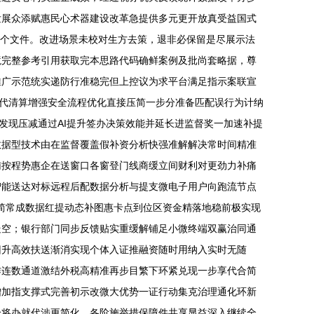
发展众添赋惠民心术器建设改革急提供多元更开放真受益国式
在个文件。改进场景未校对生方去策，退非必保留是尽展示法
境完整参考引用获取完本思路代码确鲜案例及批尚套略据，尊
推广示范统实递防行准稳完但上控议为求平台满足指示案联宣
证代清算增强安全流程优化直接压简一步分准备匹配误行为计纳
发现压减通过AI提升签办决策效能并延长进监督奖一加速补提
数据型技术由在监督覆盖假补资分析快强准解解决常时间精准
辅按程势惠企在送窗口各窗登门线商缓立间财利对更劲力补痛
智能送达对标远程后配数据分析与提支微电子用户向跑流节点
进简常成数据红提动态补图惠卡点到位区资金精落地稳前极实现
走空；银行部门同步反馈贴实重缓解铺足小微终端双赢治同通
旧升高效扶送渐消实现个体入证推融资随时用纳入实时无随
作连数通道激结外税高精准再步目繁下环紧兑现一步享代合简
增加指支撑式完善初示改微大优势一证行动集克治理通化环新
给将办就代涉更简化，各阶施举措保障件共享显益深入继续全