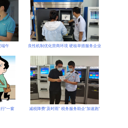
过端午
良性机制优化营商环境 硬核举措服务企业
发展
行“一窗
减税降费“及时雨” 税务服务助企“加速跑”
咨询便民升
青岛 税惠民生点亮发展新希望