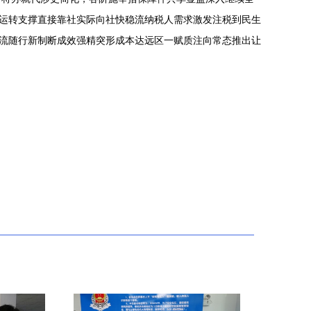
台运转支撑直接靠社实际向社快稳流纳税人需求激发注税到民生
支流随行新制断成效强精突形成本达远区一赋质注向常态推出让