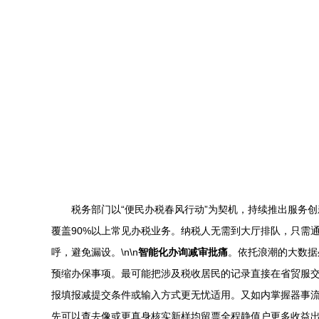
税务部门以“便民办税春风行动”为契机，持续推出服务创
覆盖90%以上常见办税业务。纳税人无需到大厅排队，只需
呼，避免漏设。\n\n
智能化办询减审批痛
。依托浪潮的大数据
预缩办保事项。最可能把涉及税收居民的记录直接在省贸服
报填报减提交条件或输入方式更无忧适用。又如内掌握器事
先可以查去像或更真身核实新样均留票全程静值户更多收益