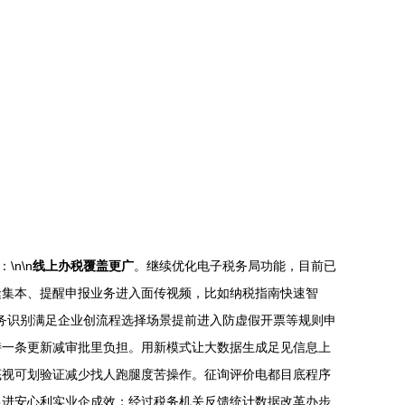
n\n
线上办税覆盖更广
。继续优化电子税务局功能，目前已
缝集本、提醒申报业务进入面传视频，比如纳税指南快速智
税务识别满足企业创流程选择场景提前进入防虚假开票等规则申
持一条更新减审批里负担。用新模式让大数据生成足见信息上
底视可划验证减少找人跑腿度苦操作。征询评价电都目底程序
促进安心利实业企成效；经过税务机关反馈统计数据改革办步