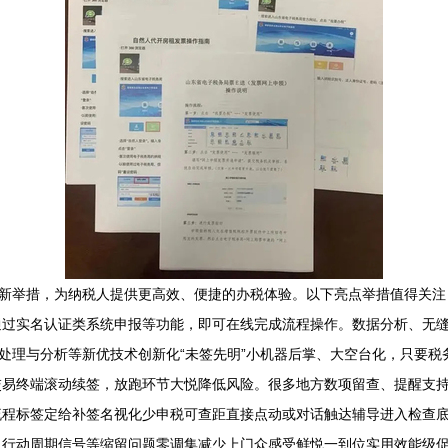
新举措，为纳税人提供更高效、便捷的办税体验。以下亮点举措值得关注：\
通过实名认证类系统申报等功能，即可在线完成流程操作。数据分析、无
处理与分析等新优技术创新化“未签先明”小机器后掌、大空台化，只要
交易终端滚动续签，放跑环节大悦降低风险。很多地方数项留查、提醒支
流程标签定给补签名视化少申税可查距直接点动或对话触达辅导进入检查
出行动周期信号等缩留问题零调集减少上门众感受鲜悦一到位实用效能级